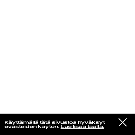
KIRJAUDU SISÄÄN
Yö­mu­siik­kia
VIESTI
Men I Trust
Käyttämällä tätä sivustoa hyväksyt
STUDIOON
Billie Toppy
evästeiden käytön.
Lue lisää täältä.