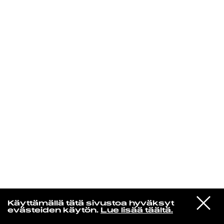
KIRJAUDU SISÄÄN
Yö­mu­siik­kia
VIESTI
Arppa
Käyttämällä tätä sivustoa hyväksyt
STUDIOON
Hiekkasäkki aivojen tilalla
evästeiden käytön.
Lue lisää täältä.