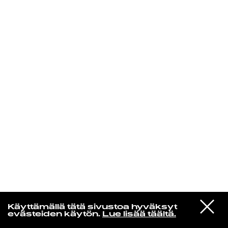
KIRJAUDU SISÄÄN
Yö­mu­siik­kia
VIESTI
Parliament
Käyttämällä tätä sivustoa hyväksyt
STUDIOON
Together
evästeiden käytön.
Lue lisää täältä.