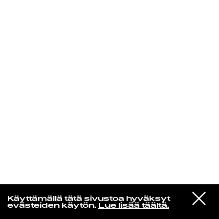
KIRJAUDU SISÄÄN
Yö­mu­siik­kia
VIESTI
Jaakko Eino Kalevi
Käyttämällä tätä sivustoa hyväksyt
STUDIOON
Palace In My Head
evästeiden käytön.
Lue lisää täältä.