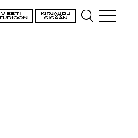
VIESTI
KIRJAUDU
TUDIOON
SISÄÄN