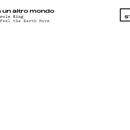
STA
n un altro mondo
arole King
S
 Feel the Earth Move