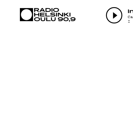
AJANKOHTAI
I
C
I
OHJELMAT
TEKIJÄT
ON-DEMAND
PODCAST
MAINOSTA