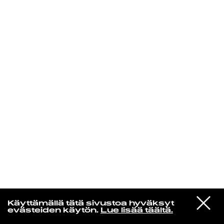
KIRJAUDU SISÄÄN
De Räp Radio Show
VIESTI
Mariya Takeuchi
Käyttämällä tätä sivustoa hyväksyt
STUDIOON
シェットランドに頬をうずめて
evästeiden käytön.
Lue lisää täältä.