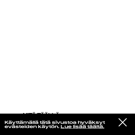
KIRJAUDU SISÄÄN
MITÄ TÄÄLLÄ
TAPAHTUU
VIESTI
Mac DeMarco
Käyttämällä tätä sivustoa hyväksyt
STUDIOON
One More Love Song
evästeiden käytön.
Lue lisää täältä.