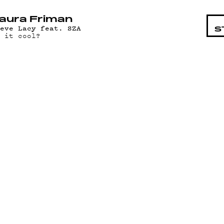
STA
aura Friman
teve Lacy feat. SZA
S
s it cool?