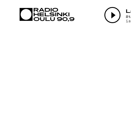
AJANKOHTAI
L
S
i
OHJELMAT
TEKIJÄT
ON-DEMAND
PODCAST
MAINOSTA