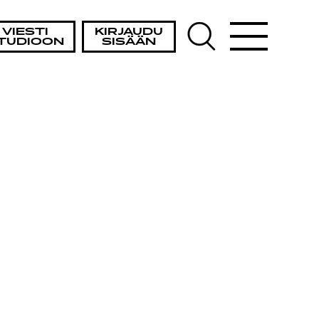
VIESTI
KIRJAUDU
TUDIOON
SISÄÄN