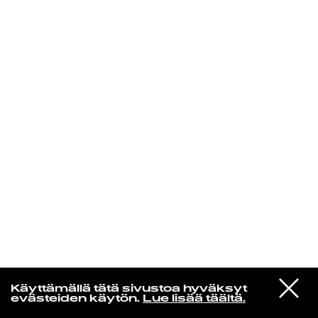
KIRJAUDU SISÄÄN
VIESTI
Norpan maailma
Käyttämällä tätä sivustoa hyväksyt
STUDIOON
evästeiden käytön.
Lue lisää täältä.