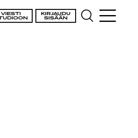
VIESTI
KIRJAUDU
TUDIOON
SISÄÄN