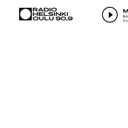
AJANKOHTAI
M
R
S
OHJELMAT
TEKIJÄT
ON-DEMAND
PODCAST
MAINOSTA