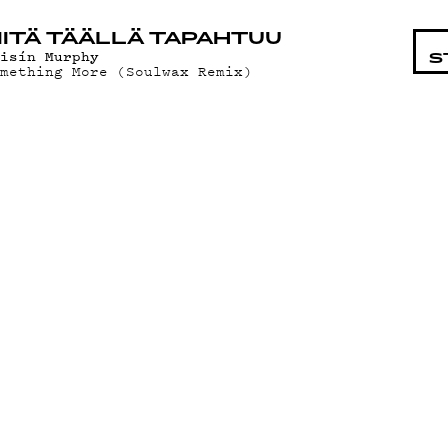
STA
ITÄ TÄÄLLÄ TAPAHTUU
óisín Murphy
S
omething More (Soulwax Remix)