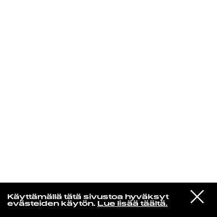
KIRJAUDU SISÄÄN
VIESTI
Niklas Aaltio
Käyttämällä tätä sivustoa hyväksyt
STUDIOON
evästeiden käytön.
Lue lisää täältä.