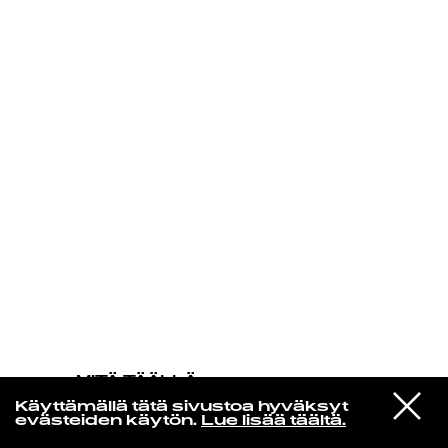
KIRJAUDU SISÄÄN
MITÄ TÄÄLLÄ
TAPAHTUU
VIESTI
Soft Power
Käyttämällä tätä sivustoa hyväksyt
STUDIOON
Duke
evästeiden käytön.
Lue lisää täältä.