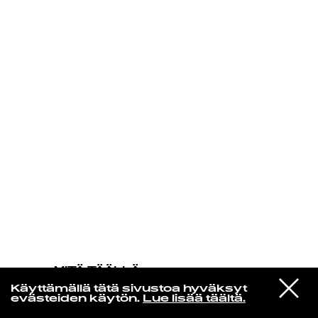
KIRJAUDU SISÄÄN
MITÄ TÄÄLLÄ
TAPAHTUU
VIESTI
War On Drugs, The
Käyttämällä tätä sivustoa hyväksyt
STUDIOON
I Don't Live Here Anymore
evästeiden käytön.
Lue lisää täältä.