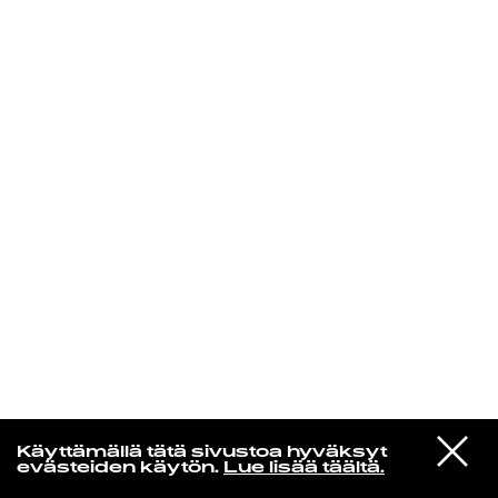
KIRJAUDU SISÄÄN
Niklas Aaltio
VIESTI
Midlake
Käyttämällä tätä sivustoa hyväksyt
STUDIOON
Roscoe
evästeiden käytön.
Lue lisää täältä.