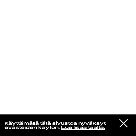
KIRJAUDU SISÄÄN
VIESTI
Kuusikielinen taivas
Käyttämällä tätä sivustoa hyväksyt
STUDIOON
evästeiden käytön.
Lue lisää täältä.