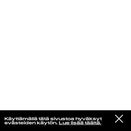
KIRJAUDU SISÄÄN
Henri Pulkkinen
VIESTI
Sonic Youth
Käyttämällä tätä sivustoa hyväksyt
STUDIOON
Mote
evästeiden käytön.
Lue lisää täältä.