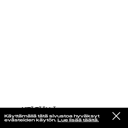
KIRJAUDU SISÄÄN
MITÄ TÄÄLLÄ
TAPAHTUU
VIESTI
Ada Aik
Käyttämällä tätä sivustoa hyväksyt
STUDIOON
Nights
evästeiden käytön.
Lue lisää täältä.