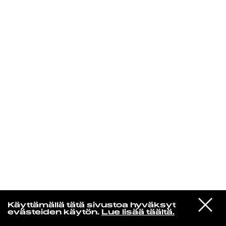
KIRJAUDU SISÄÄN
Espresso martini
VIESTI
Bicep
Käyttämällä tätä sivustoa hyväksyt
STUDIOON
Glue
evästeiden käytön.
Lue lisää täältä.