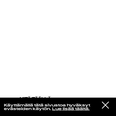
KIRJAUDU SISÄÄN
MITÄ TÄÄLLÄ
TAPAHTUU
VIESTI
Wah Together
Käyttämällä tätä sivustoa hyväksyt
STUDIOON
Sayonara
evästeiden käytön.
Lue lisää täältä.