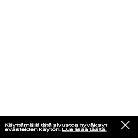
KIRJAUDU SISÄÄN
VIESTI
Yti­mes­sä
Käyttämällä tätä sivustoa hyväksyt
STUDIOON
evästeiden käytön.
Lue lisää täältä.