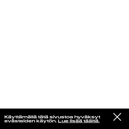
KIRJAUDU SISÄÄN
Edu Kehäkettunen
VIESTI
Glen Hansard
Käyttämällä tätä sivustoa hyväksyt
STUDIOON
Leave a Light
evästeiden käytön.
Lue lisää täältä.