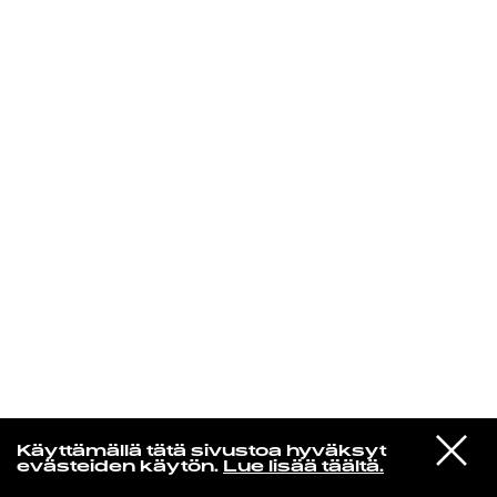
KIRJAUDU SISÄÄN
Niklas Aaltio
VIESTI
Chromatics
Käyttämällä tätä sivustoa hyväksyt
STUDIOON
Kill for Love
evästeiden käytön.
Lue lisää täältä.