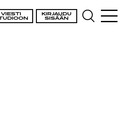
VIESTI
KIRJAUDU
TUDIOON
SISÄÄN