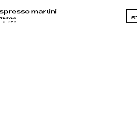
STA
spresso martini
vermono
S
o U Kno