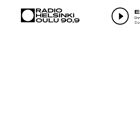
AJANKOHTAI
E
O
S
OHJELMAT
TEKIJÄT
ON-DEMAND
PODCAST
MAINOSTA