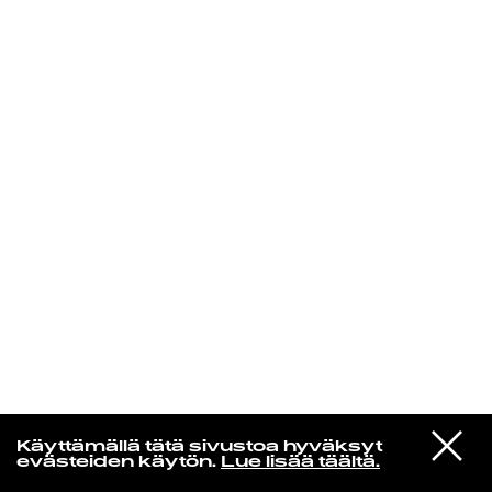
KIRJAUDU SISÄÄN
Espresso martini
VIESTI
Kali Uchis
Käyttämällä tätä sivustoa hyväksyt
STUDIOON
I Wish You Roses
evästeiden käytön.
Lue lisää täältä.