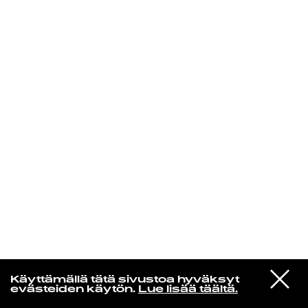
KIRJAUDU SISÄÄN
Yö­mu­siik­kia
VIESTI
Feist
Käyttämällä tätä sivustoa hyväksyt
STUDIOON
Love Who We Are Meant To
evästeiden käytön.
Lue lisää täältä.