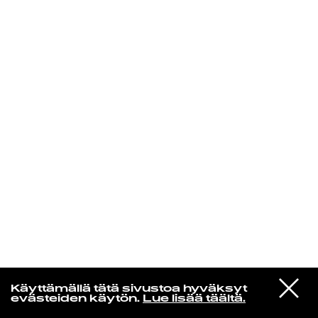
KIRJAUDU SISÄÄN
Niklas Aaltio
VIESTI
MARINA
Käyttämällä tätä sivustoa hyväksyt
STUDIOON
PRINCESS OF POWER
evästeiden käytön.
Lue lisää täältä.