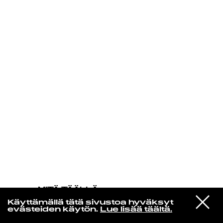
KIRJAUDU SISÄÄN
MITÄ TÄÄLLÄ
TAPAHTUU
VIESTI
Meiko Kaji
Käyttämällä tätä sivustoa hyväksyt
STUDIOON
Kokoro Nokori
evästeiden käytön.
Lue lisää täältä.