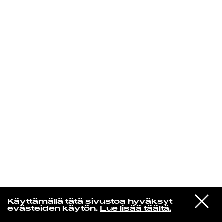
KIRJAUDU SISÄÄN
Yö­mu­siik­kia
VIESTI
Joska Josafat
Käyttämällä tätä sivustoa hyväksyt
STUDIOON
Iltaruskon loimu läikehtii
evästeiden käytön.
Lue lisää täältä.