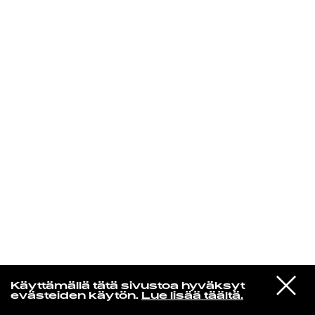
KIRJAUDU SISÄÄN
VIESTI
Norpan maailma
Käyttämällä tätä sivustoa hyväksyt
STUDIOON
evästeiden käytön.
Lue lisää täältä.