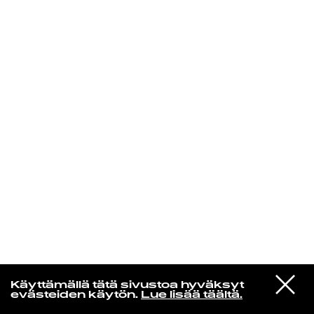
KIRJAUDU SISÄÄN
VIESTI
Norpan maailma
Käyttämällä tätä sivustoa hyväksyt
STUDIOON
evästeiden käytön.
Lue lisää täältä.