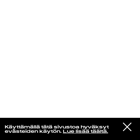
KIRJAUDU SISÄÄN
Edu Kehäkettunen
VIESTI
Glen Hansard
Käyttämällä tätä sivustoa hyväksyt
STUDIOON
Leave a Light
evästeiden käytön.
Lue lisää täältä.