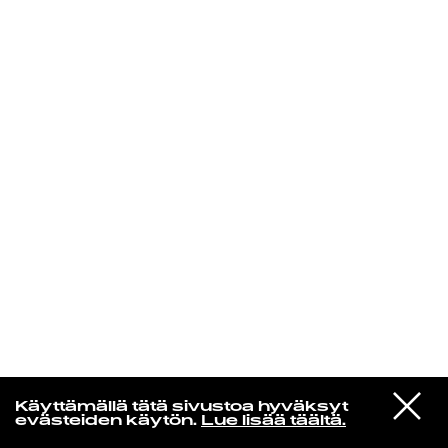
KIRJAUDU SISÄÄN
Yö­mu­siik­kia
VIESTI
James Yorkston & Friends
Käyttämällä tätä sivustoa hyväksyt
STUDIOON
A Moment Longer
evästeiden käytön.
Lue lisää täältä.