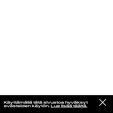
KIRJAUDU SISÄÄN
Laura Friman
VIESTI
Tyler Ballgame
Käyttämällä tätä sivustoa hyväksyt
STUDIOON
Live It Down
evästeiden käytön.
Lue lisää täältä.