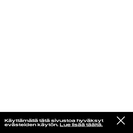
KIRJAUDU SISÄÄN
Yö­mu­siik­kia
VIESTI
Grateful Dead
Käyttämällä tätä sivustoa hyväksyt
STUDIOON
Shakedown Street
evästeiden käytön.
Lue lisää täältä.