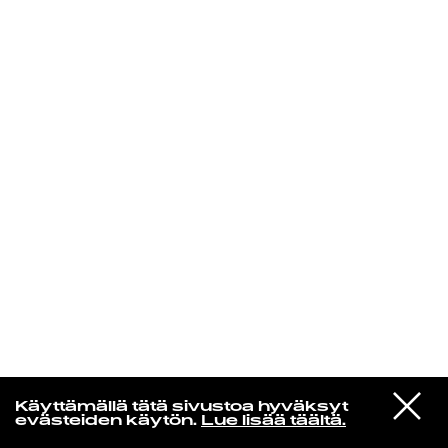
KIRJAUDU SISÄÄN
Yö­mu­siik­kia
VIESTI
Valpuri-kulta
Käyttämällä tätä sivustoa hyväksyt
STUDIOON
Yö
evästeiden käytön.
Lue lisää täältä.