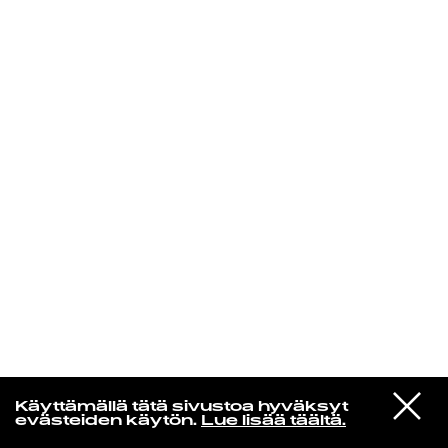
KIRJAUDU SISÄÄN
Yö­mu­siik­kia
VIESTI
The Cure
Käyttämällä tätä sivustoa hyväksyt
STUDIOON
Sleep When I'm Dead
evästeiden käytön.
Lue lisää täältä.