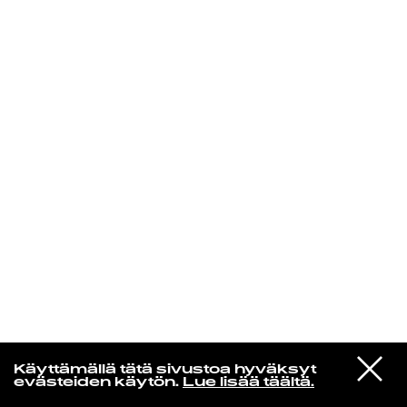
KIRJAUDU SISÄÄN
Yö­mu­siik­kia
VIESTI
Mac DeMarco
Käyttämällä tätä sivustoa hyväksyt
STUDIOON
Choo Choo
evästeiden käytön.
Lue lisää täältä.