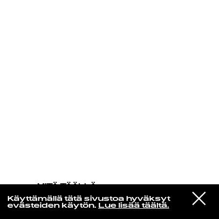
KIRJAUDU SISÄÄN
MITÄ TÄÄLLÄ
TAPAHTUU
VIESTI
Panda Bear & Sonic Boom
Käyttämällä tätä sivustoa hyväksyt
STUDIOON
Be the bridge
evästeiden käytön.
Lue lisää täältä.