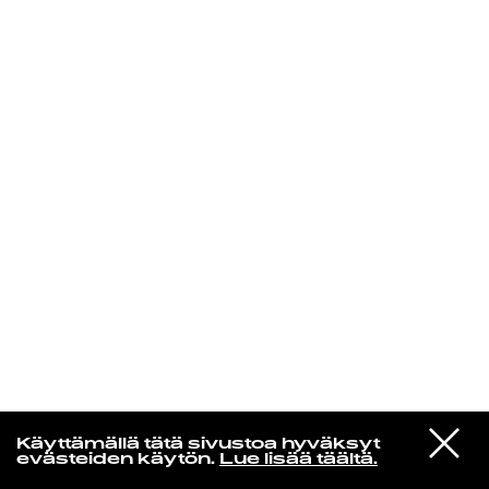
KIRJAUDU SISÄÄN
De Räp Radio Show
VIESTI
Mariya Takeuchi
Käyttämällä tätä sivustoa hyväksyt
STUDIOON
シェットランドに頬をうずめて
evästeiden käytön.
Lue lisää täältä.