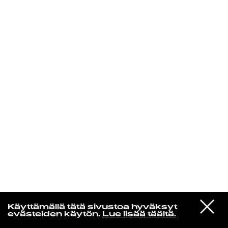
KIRJAUDU SISÄÄN
VIESTI
Kuusikielinen taivas
Käyttämällä tätä sivustoa hyväksyt
STUDIOON
evästeiden käytön.
Lue lisää täältä.