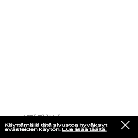
KIRJAUDU SISÄÄN
MITÄ TÄÄLLÄ
TAPAHTUU
VIESTI
John Coltrane
Käyttämällä tätä sivustoa hyväksyt
STUDIOON
Spiral
evästeiden käytön.
Lue lisää täältä.