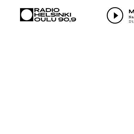
AJANKOHTAI
M
N
S
OHJELMAT
TEKIJÄT
ON-DEMAND
PODCAST
MAINOSTA