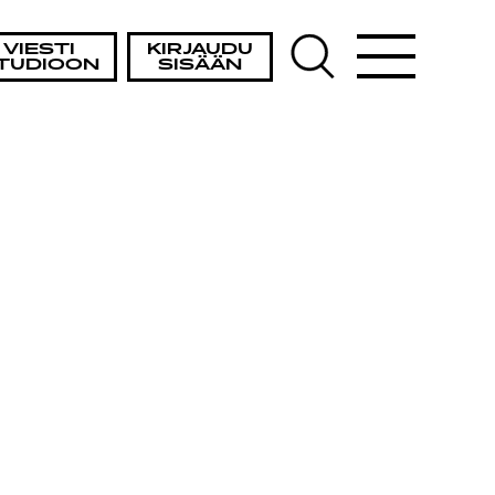
VIESTI
KIRJAUDU
TUDIOON
SISÄÄN