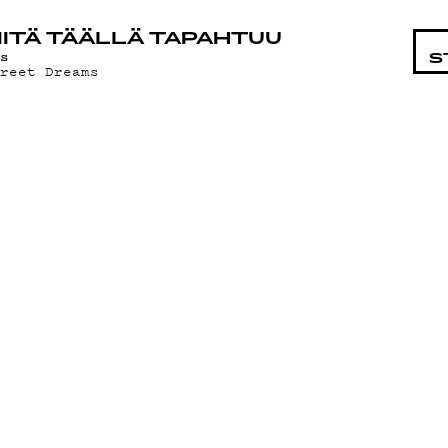
STA
ITÄ TÄÄLLÄ TAPAHTUU
as
S
treet Dreams