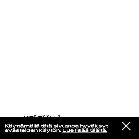
KIRJAUDU SISÄÄN
MITÄ TÄÄLLÄ
TAPAHTUU
VIESTI
Teravik
Käyttämällä tätä sivustoa hyväksyt
STUDIOON
Hoia Ennast Koos
evästeiden käytön.
Lue lisää täältä.