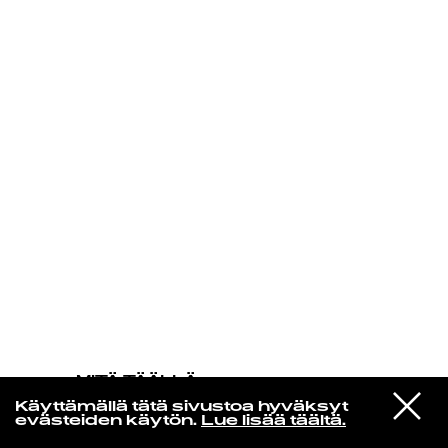
KIRJAUDU SISÄÄN
MITÄ TÄÄLLÄ
TAPAHTUU
VIESTI
LCD Soundsystem
Käyttämällä tätä sivustoa hyväksyt
STUDIOON
You Wanted a Hit
evästeiden käytön.
Lue lisää täältä.