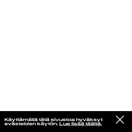
KIRJAUDU SISÄÄN
Jotain lainattua
VIESTI
Hector
Käyttämällä tätä sivustoa hyväksyt
STUDIOON
Sudenkorento
evästeiden käytön.
Lue lisää täältä.