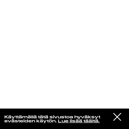
KIRJAUDU SISÄÄN
Radio Helsingin aamut
VIESTI
Twisted Teens
Käyttämällä tätä sivustoa hyväksyt
STUDIOON
Hand Me A Cigarette
evästeiden käytön.
Lue lisää täältä.