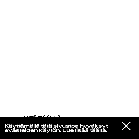
KIRJAUDU SISÄÄN
MITÄ TÄÄLLÄ
TAPAHTUU
VIESTI
Skeeter Davis
Käyttämällä tätä sivustoa hyväksyt
STUDIOON
The End Of The World
evästeiden käytön.
Lue lisää täältä.