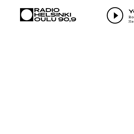
AJANKOHTAI
Y
R
M
OHJELMAT
TEKIJÄT
ON-DEMAND
PODCAST
MAINOSTA