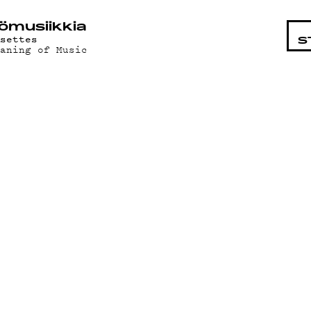
STA
ö­mu­siik­kia
osettes
S
eaning of Music