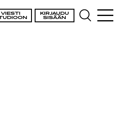
VIESTI
KIRJAUDU
TUDIOON
SISÄÄN