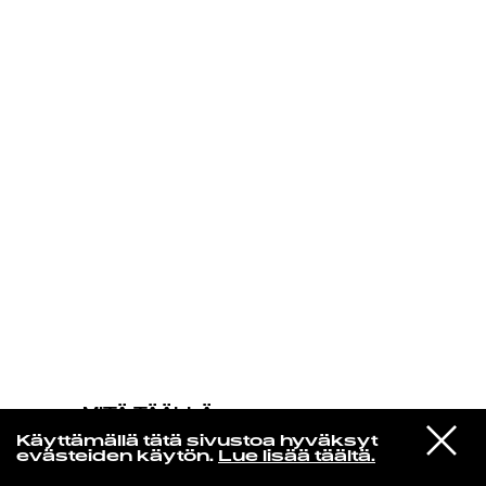
KIRJAUDU SISÄÄN
MITÄ TÄÄLLÄ
TAPAHTUU
VIESTI
Neil Young
Käyttämällä tätä sivustoa hyväksyt
STUDIOON
Old King
evästeiden käytön.
Lue lisää täältä.