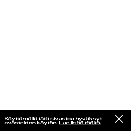
KIRJAUDU SISÄÄN
Yö­mu­siik­kia
VIESTI
Arppa
Käyttämällä tätä sivustoa hyväksyt
STUDIOON
Hiekkasäkki aivojen tilalla
evästeiden käytön.
Lue lisää täältä.